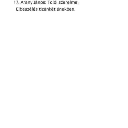
17. Arany János: Toldi szerelme.
Elbeszélés tizenkét énekben.
ELADVA
18. Bachich Jó’sef: Saidár és Rurik...
ELADVA