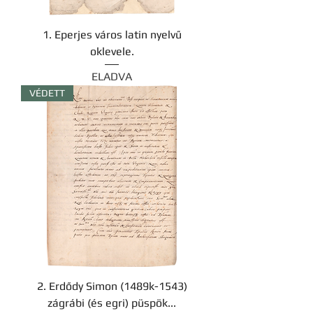
1. Eperjes város latin nyelvű
oklevele.
ELADVA
VÉDETT
2. Erdődy Simon (1489k-1543)
zágrábi (és egri) püspök...