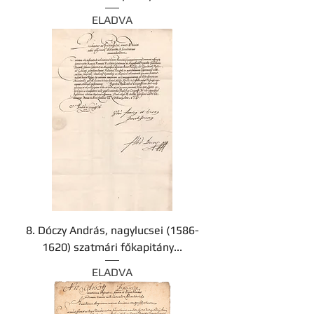
ELADVA
8. Dóczy András, nagylucsei (1586-
1620) szatmári főkapitány...
ELADVA