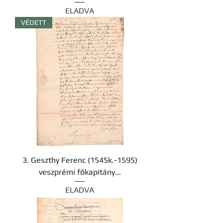
ELADVA
VÉDETT
3. Geszthy Ferenc (1545k.-1595)
veszprémi főkapitány...
ELADVA