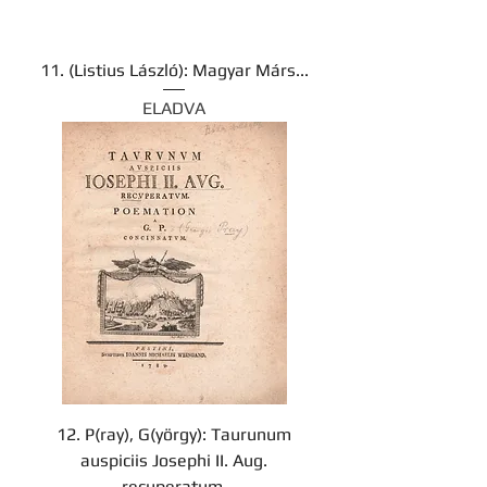
11. (Listius László): Magyar Márs...
ELADVA
12. P(ray), G(yörgy): Taurunum
auspiciis Josephi II. Aug.
recuperatum.