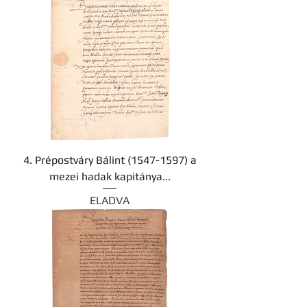
4. Prépostváry Bálint (1547-1597) a
mezei hadak kapitánya...
ELADVA