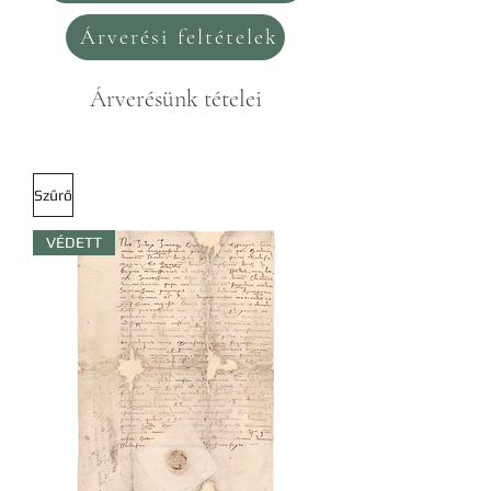
Árverési feltételek
Árverésünk tételei
Szűrő
VÉDETT