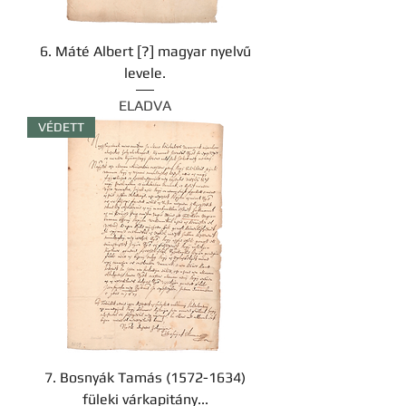
6. Máté Albert [?] magyar nyelvű
levele.
ELADVA
VÉDETT
7. Bosnyák Tamás (1572-1634)
füleki várkapitány...