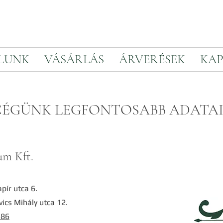
LUNK
VÁSÁRLÁS
ÁRVERÉSEK
KAP
CÉGÜNK LEGFONTOSABB ADATA
um Kft.
pír utca 6.
ics Mihály utca 12.
386