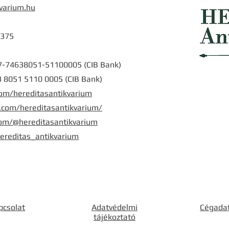
varium.hu
6375
7-74638051
-51100005 (CIB Bank)
 8051 5110 0005 (CIB Bank)
m/hereditasantikvarium
com/hereditasantikvarium/
com/@hereditasantikvarium
reditas_antikvarium
pcsolat
Adatvédelmi
Cégada
tájékoztató