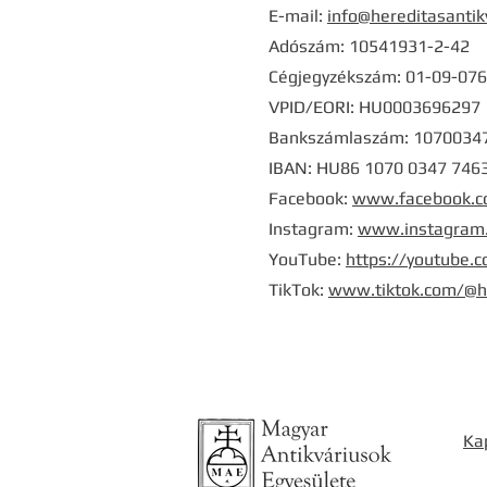
E-mail:
info@hereditasantik
Adószám: 10541931-2-42
Cégjegyzékszám: 01-09-07
VPID/EORI: HU0003696297
Bankszámlaszám: 1070034
IBAN: HU86 1070 0347 7463
Facebook:
www.facebook.co
Instagram:
www.instagram.
YouTube:
https://youtube.
TikTok:
www.tiktok.com/@he
Ka