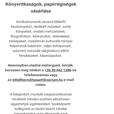
Könyvritkaságok, papírrégiségek
vásárlása
Antikváriumunk vásárol bibliofil
kiadványokat, dedikált műveket, antik
könyveket, eredeti metszeteket,
litográfiákat, kéziratokat, okleveleket,
térképeket, irodalmi és kulturális témájú
folyóiratok bekötött, teljes évfolyamait,
valamint második világháború előtti
fényképeket, képeslapokat.
Amennyiben eladná műtárgyait, kérjük,
keressen meg minket a
+36 30 442 1386
-os
telefonszámon vagy
az
info@hereditasantikvarium.hu
e-mail
címen.
A felajánlott munkák megvásárlásának
részleteit minden esetben előzetesen
egyeztetjük ügyfeleinkkel. Szakképzett
kollégáink az eladni kívánt tételek
megtekintése után döntenek azok