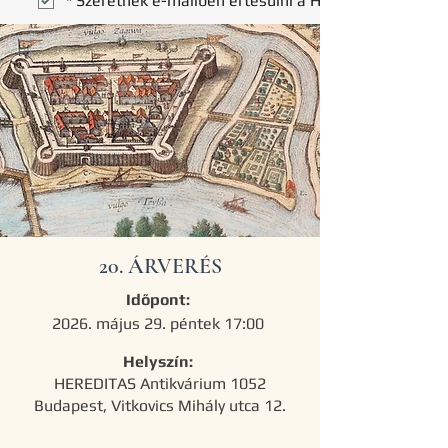
*
Szeretnék e-mailben értesülni a Hereditas Antikváriu
20. ÁRVERÉS
Időpont:
2026. május 29. péntek 17:00
Helyszín:
HEREDITAS Antikvárium
1052
Budapest, Vitkovics Mihály utca 12.
​