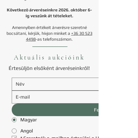
Következő árveréseinkre 2026. október 6-
ig veszünk át tételeket.
Amennyiben értékeit árverésre szeretné
bocsátani, kérjük, hívjon minket a
+36 30 523
4498
-as telefonszámon.
Aktuális aukcióink
Értesüljön elsőként árveréseinkről!
Feliratkozom
Magyar
Angol