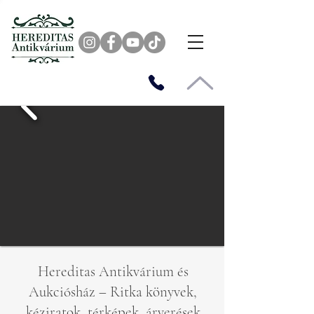
Hereditas Antikvárium és
Aukciósház – Ritka könyvek,
kéziratok, térképek, árverések