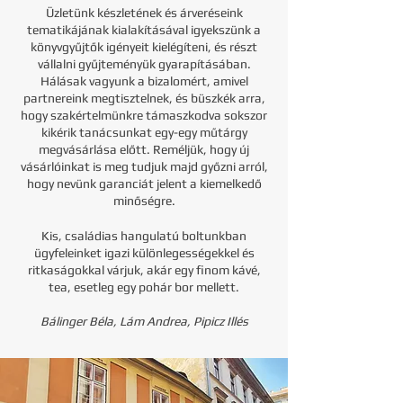
Üzletünk készletének és árveréseink
tematikájának kialakításával igyekszünk a
könyvgyűjtők igényeit kielégíteni, és részt
vállalni gyűjteményük gyarapításában.
Hálásak vagyunk a bizalomért, amivel
partnereink megtisztelnek, és büszkék arra,
hogy szakértelmünkre támaszkodva sokszor
kikérik tanácsunkat egy-egy műtárgy
megvásárlása előtt. Reméljük, hogy új
vásárlóinkat is meg tudjuk majd győzni arról,
hogy nevünk garanciát jelent a kiemelkedő
minőségre.
Kis, családias hangulatú boltunkban
ügyfeleinket igazi különlegességekkel és
ritkaságokkal várjuk, akár egy finom kávé,
tea, esetleg egy pohár bor mellett.
Bálinger Béla, Lám Andrea, Pipicz Illés