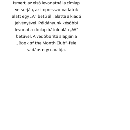
ismert, az első levonatnál a címlap
verso-ján, az impresszumadatok
alatt egy „A” betű áll, alatta a kiadó
jelvényével. Példányunk későbbi
levonat a címlap hátoldalán „W”
betűvel. A védőborító alapján a
„Book of the Month Club”-féle
variáns egy darabja.
Kiadói vászonkötésben, eredeti
védőborítóval.
Kapcsolat
Cégadatok
Adatvédelmi tájékoztató