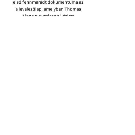
első fennmaradt dokumentuma az
a levelezőlap, amelyben Thomas
Mann nyugtázza a kézirat
megérkezését.” (Réz Pál: Thomas
Mann és Kosztolányi Dezső.
Világirodalmi Figyelő. 1959. 3-4.
sz. Az azóta előkerült levelek
között akad korábbi, 1914-ben kelt
is.)
Tételünk ez utóbbi levelezőlap,
melyben Thomas Mann leírja, hogy
„most olvasom regényét, és a
lehető legrövidebb időn belül
megírom a levelet, amelyet
előszónak használhat.”
Kelt: München, 1923. V. 23.
Ára: 1 500 000 Ft