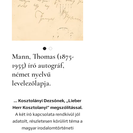
Mann, Thomas (1875-
1955) író autográf,
német nyelvű
levelezőlapja.
... Kosztolányi Dezsőnek, „Lieber
Herr Kosztolanyi” megszólítással.
A két író kapcsolata rendkívül jól
adatolt, részletesen körülírt téma a
magyar irodalomtörténeti