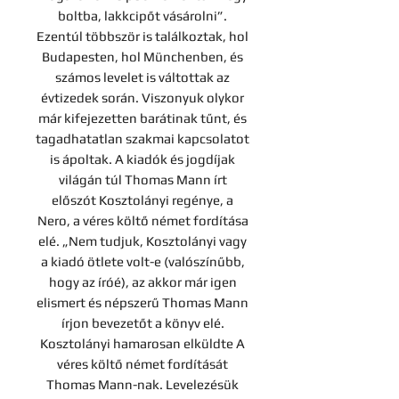
boltba, lakkcipőt vásárolni”.
Ezentúl többször is találkoztak, hol
Budapesten, hol Münchenben, és
számos levelet is váltottak az
évtizedek során. Viszonyuk olykor
már kifejezetten barátinak tűnt, és
tagadhatatlan szakmai kapcsolatot
is ápoltak. A kiadók és jogdíjak
világán túl Thomas Mann írt
előszót Kosztolányi regénye, a
Nero, a véres költő német fordítása
elé. „Nem tudjuk, Kosztolányi vagy
a kiadó ötlete volt-e (valószínűbb,
hogy az íróé), az akkor már igen
elismert és népszerű Thomas Mann
írjon bevezetőt a könyv elé.
Kosztolányi hamarosan elküldte A
véres költő német fordítását
Thomas Mann-nak. Levelezésük