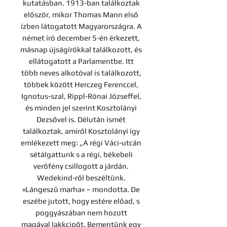
kutatásban. 1913-ban találkoztak
először, mikor Thomas Mann első
ízben látogatott Magyarországra. A
német író december 5-én érkezett,
másnap újságírókkal találkozott, és
ellátogatott a Parlamentbe. Itt
több neves alkotóval is találkozott,
többek között Herczeg Ferenccel,
Ignotus-szal, Rippl-Rónai Józseffel,
és minden jel szerint Kosztolányi
Dezsővel is. Délután ismét
találkoztak, amiről Kosztolányi így
emlékezett meg: „A régi Váci-utcán
sétálgattunk s a régi, békebeli
verőfény csillogott a járdán.
Wedekind-ről beszéltünk.
»Lángeszű marha« – mondotta. De
eszébe jutott, hogy estére előad, s
poggyászában nem hozott
magával lakkcipőt. Bementünk egy