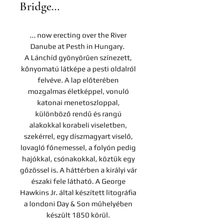
Bridge...
... now erecting over the River
Danube at Pesth in Hungary.
A Lánchíd gyönyörűen színezett,
kőnyomatú látképe a pesti oldalról
felvéve. A lap előterében
mozgalmas életképpel, vonuló
katonai menetoszloppal,
különböző rendű és rangú
alakokkal korabeli viseletben,
szekérrel, egy díszmagyart viselő,
lovagló főnemessel, a folyón pedig
hajókkal, csónakokkal, köztük egy
gőzössel is. A háttérben a királyi vár
északi fele látható. A George
Hawkins Jr. által készített litográfia
a londoni Day & Son műhelyében
készült 1850 körül.