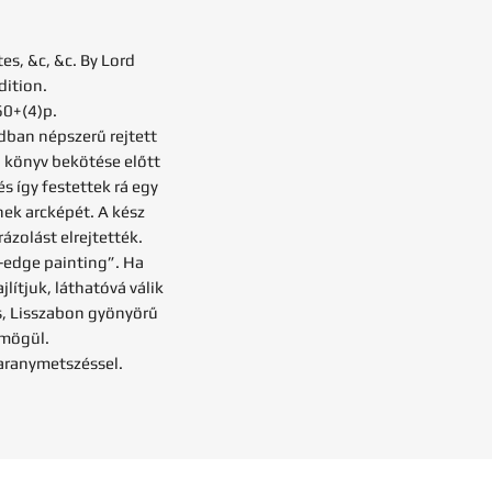
es, &c, &c. By Lord
dition.
60+(4)p.
adban népszerű rejtett
a könyv bekötése előtt
és így festettek rá egy
nek arcképét. A kész
ázolást elrejtették.
e-edge painting”. Ha
lítjuk, láthatóvá válik
os, Lisszabon gyönyörű
 mögül.
aranymetszéssel.