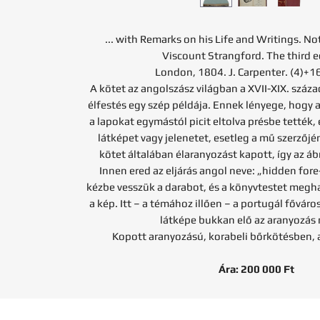
... with Remarks on his Life and Writings. Not
Viscount Strangford. The third e
London, 1804. J. Carpenter. (4)+1
A kötet az angolszász világban a XVII-XIX. száz
élfestés egy szép példája. Ennek lényege, hogy 
a lapokat egymástól picit eltolva présbe tették, 
látképet vagy jelenetet, esetleg a mű szerzőjé
kötet általában élaranyozást kapott, így az ábr
Innen ered az eljárás angol neve: „hidden for
kézbe vesszük a darabot, és a könyvtestet meghaj
a kép. Itt – a témához illően – a portugál fővár
látképe bukkan elő az aranyozás
Kopott aranyozású, korabeli bőrkötésben, 
Ára: 200 000 Ft