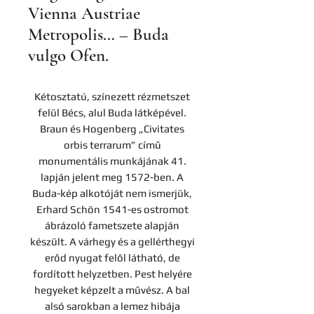
Vienna Austriae
Metropolis… – Buda
vulgo Ofen.
Kétosztatú, színezett rézmetszet
felül Bécs, alul Buda látképével.
Braun és Hogenberg „Civitates
orbis terrarum” című
monumentális munkájának 41.
lapján jelent meg 1572-ben. A
Buda-kép alkotóját nem ismerjük,
Erhard Schön 1541-es ostromot
ábrázoló fametszete alapján
készült. A várhegy és a gellérthegyi
erőd nyugat felől látható, de
fordított helyzetben. Pest helyére
hegyeket képzelt a művész. A bal
alsó sarokban a lemez hibája