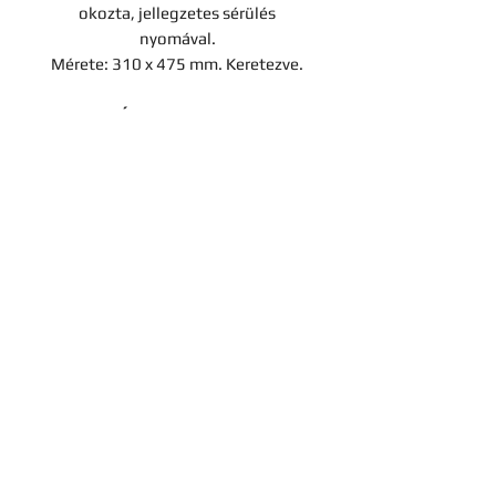
okozta, jellegzetes sérülés
nyomával.
Mérete: 310 x 475 mm. Keretezve.
Ára: 600 000 Ft
Kapcsolat
Cégadatok
Adatvédelmi tájékoztató
© 2022 Hereditas
Antikvárium, 1052