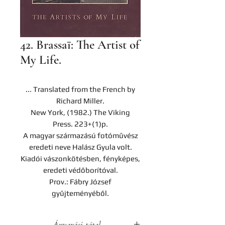
42. Brassaï: The Artist of
My Life.
... Translated from the French by
Richard Miller.
New York, (1982.) The Viking
Press. 223+(1)p.
A magyar származású fotóművész
eredeti neve Halász Gyula volt.
Kiadói vászonkötésben, fényképes,
eredeti védőborítóval.
Prov.: Fábry József
gyűjteményéből.