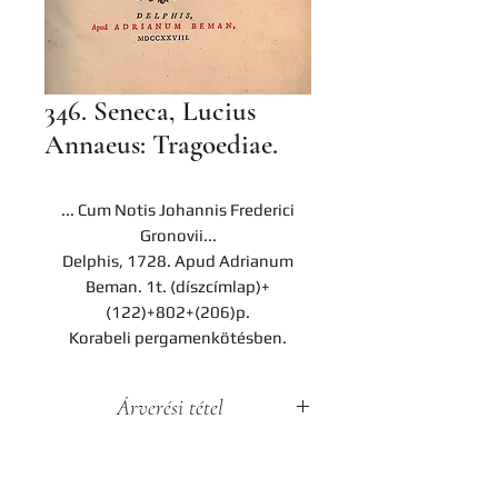
346. Seneca, Lucius
Annaeus: Tragoediae.
... Cum Notis Johannis Frederici
Gronovii...
Delphis, 1728. Apud Adrianum
Beman. 1t. (díszcímlap)+
(122)+802+(206)p.
Korabeli pergamenkötésben.
Árverési tétel
A darab a Hereditas Antikvárium
2022. november 25-én lezajlott 3.