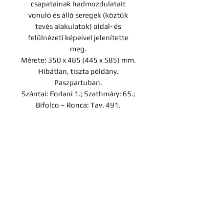
csapatainak hadmozdulatait
vonuló és álló seregek (köztük
tevés alakulatok) oldal- és
felülnézeti képeivel jelenítette
meg.
Mérete: 350 x 485 (445 x 585) mm.
Hibátlan, tiszta példány.
Paszpartuban.
Szántai: Forlani 1.; Szathmáry: 65.;
Bifolco – Ronca: Tav. 491.
Árverési tétel
A darab a Hereditas Antikvárium
2023. június 2-án lezajlott 7.
árverésének tétele, az aukciót
követően nem megvásárolható.
Kapcsolat
Cégadatok
Adatvédelmi tájékoztató