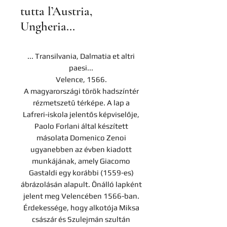
tutta l’Austria,
Ungheria...
... Transilvania, Dalmatia et altri
paesi...
Velence, 1566.
A magyarországi török hadszíntér
rézmetszetű térképe. A lap a
Lafreri-iskola jelentős képviselője,
Paolo Forlani által készített
másolata Domenico Zenoi
ugyanebben az évben kiadott
munkájának, amely Giacomo
Gastaldi egy korábbi (1559-es)
ábrázolásán alapult. Önálló lapként
jelent meg Velencében 1566-ban.
Érdekessége, hogy alkotója Miksa
császár és Szulejmán szultán