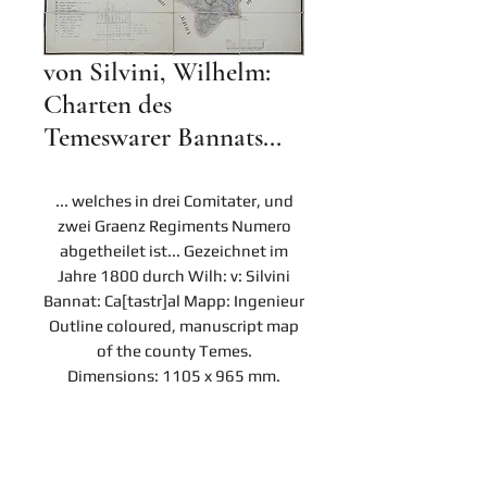
von Silvini, Wilhelm:
Charten des
Temeswarer Bannats...
... welches in drei Comitater, und
zwei Graenz Regiments Numero
abgetheilet ist... Gezeichnet im
Jahre 1800 durch Wilh: v: Silvini
Bannat: Ca[tastr]al Mapp: Ingenieur
Outline coloured, manuscript map
of the county Temes.
Dimensions: 1105 x 965 mm.
Contact