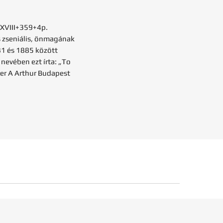
 XVIII+359+4p.
s zseniális, önmagának
81 és 1885 között
 nevében ezt írta: „To
ter A Arthur Budapest