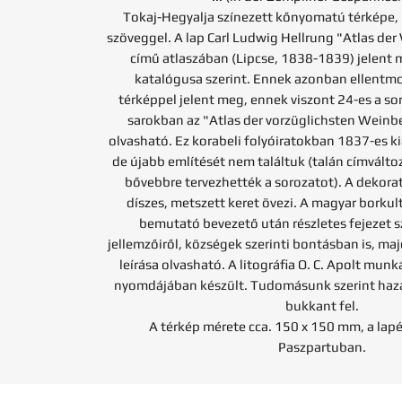
Tokaj-Hegyalja színezett kőnyomatú térképe, 
szöveggel. A lap Carl Ludwig Hellrung "Atlas der
című atlaszában (Lipcse, 1838-1839) jelent 
katalógusa szerint. Ennek azonban ellentmo
térképpel jelent meg, ennek viszont 24-es a sor
sarokban az "Atlas der vorzüglichsten Weinb
olvasható. Ez korabeli folyóiratokban 1837-es kia
de újabb említését nem találtuk (talán címváltoz
bővebbre tervezhették a sorozatot). A dekorat
díszes, metszett keret övezi. A magyar borkult
bemutató bevezető után részletes fejezet sz
jellemzőiről, községek szerinti bontásban is, ma
leírása olvasható. A litográfia O. C. Apolt munk
nyomdájában készült. Tudomásunk szerint haz
bukkant fel.
A térkép mérete cca. 150 x 150 mm, a lap
Paszpartuban.