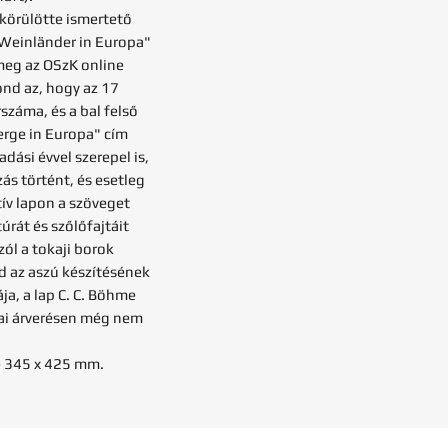
körülötte ismertető
 Weinländer in Europa"
meg az OSzK online
nd az, hogy az 17
száma, és a bal felső
erge in Europa" cím
dási évvel szerepel is,
ás történt, és esetleg
ív lapon a szöveget
úrát és szőlőfajtáit
ól a tokaji borok
jd az aszú készítésének
ája, a lap C. C. Böhme
ai árverésen még nem
é 345 x 425 mm.