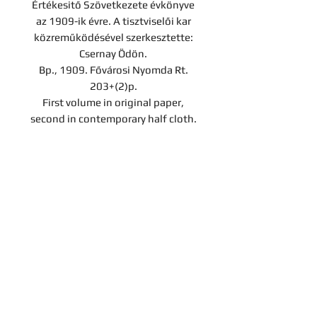
Értékesitő Szövetkezete évkönyve
az 1909-ik évre. A tisztviselői kar
közreműködésével szerkesztette:
Csernay Ödön.
Bp., 1909. Fővárosi Nyomda Rt.
203+(2)p.
First volume in original paper,
second in contemporary half cloth.
Árverési tétel
A darab a Hereditas Antikvárium
2022. november 25-én lezajlott 3.
árverésének tétele, az aukció
lezárását követően nem
Contact
megvásárolható.
Company
Privacy notice