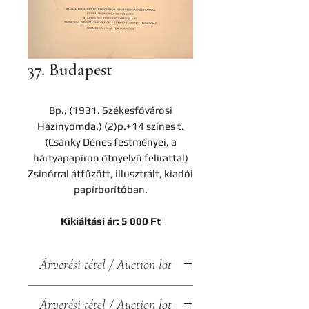
37. Budapest
Bp., (1931. Székesfővárosi
Házinyomda.) (2)p.+14 színes t.
(Csánky Dénes festményei, a
hártyapapíron ötnyelvű felirattal)
Zsinórral átfűzött, illusztrált, kiadói
papírborítóban.
Kikiáltási ár: 5 000 Ft
Árverési tétel / Auction lot
A darab a Hereditas Antikvárium
Árverési tétel / Auction lot
2023. november 24-én lezajlott 8.