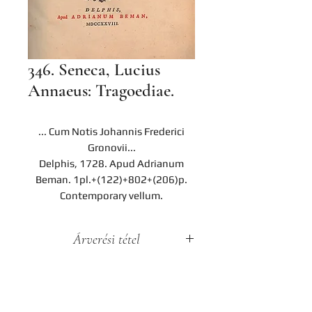
346. Seneca, Lucius
Annaeus: Tragoediae.
... Cum Notis Johannis Frederici
Gronovii...
Delphis, 1728. Apud Adrianum
Beman. 1pl.+(122)+802+(206)p.
Contemporary vellum.
Árverési tétel
A darab a Hereditas Antikvárium
2022. november 25-én lezajlott 3.
árverésének tétele, az aukció