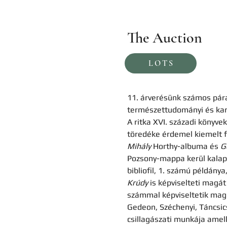
The Auction
TÉTELEINK
LOTS
11. árverésünk számos párat
természettudományi és kart
A ritka XVI. századi könyv
töredéke érdemel kiemelt fi
Mihály
 Horthy-albuma és 
G
Pozsony-mappa kerül kalapác
bibliofil, 1. számú példány
Krúdy 
is képviselteti magát 
számmal képviseltetik maguk
Gedeon, Széchenyi, Táncsic
csillagászati munkája amell