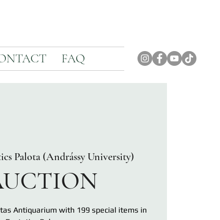
ONTACT
FAQ
tics Palota (Andrássy University)
 AUCTION
tas Antiquarium with 199 special items in