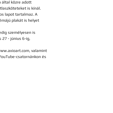
 által közre adott 
laszköteteket is kínál. 
s lapot tartalmaz. A 
émájú plakát is helyet 
edig személyesen is 
27 - június 6-ig, 
 www.axioart.com, valamint 
t YouTube-csatornánkon és 