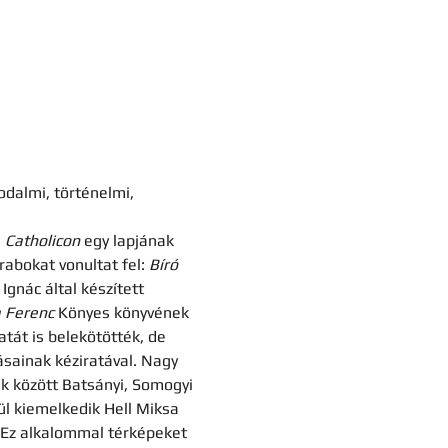
odalmi, történelmi, 
 
Catholicon 
egy lapjának 
abokat vonultat fel: 
Bíró 
Ignác által készített 
 Ferenc
 Könyes könyvének 
tát is belekötötték, de 
ásainak kéziratával. Nagy 
ek között Batsányi, Somogyi 
l kiemelkedik Hell Miksa 
. Ez alkalommal térképeket 