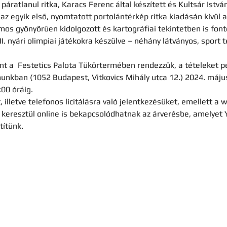
páratlanul ritka, Karacs Ferenc által készített és Kultsár István
 egyik első, nyomtatott portolántérkép ritka kiadásán kívül at
s gyönyörűen kidolgozott és kartográfiai tekintetben is fonto
II. nyári olimpiai játékokra készülve – néhány látványos, sport t
nt a  Festetics Palota Tükörtermében rendezzük, a tételeket p
nkban (1052 Budapest, Vitkovics Mihály utca 12.) 2024. május 
00 óráig.
, illetve telefonos licitálásra való jelentkezésüket, emellett a
n keresztül online is bekapcsolódhatnak az árverésbe, amelye
ítünk.