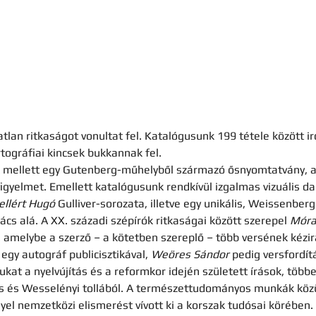
lan ritkaságot vonultat fel. Katalógusunk 199 tétele között ir
ográfiai kincsek bukkannak fel. 
ek mellett egy Gutenberg-műhelyből származó ősnyomtatvány, a
gyelmet. Emellett katalógusunk rendkívül izgalmas vizuális dar
ellért Hugó
 Gulliver-sorozata, illetve egy unikális, Weissenberg 
s alá. A XX. századi szépírók ritkaságai között szerepel 
Móra
a, amelybe a szerző – a kötetben szereplő – több versének kézira
egy autográf publicisztikával, 
Weöres Sándor
 pedig versfordít
at a nyelvújítás és a reformkor idején született írások, több
s és Wesselényi tollából. A természettudományos munkák közü
yel nemzetközi elismerést vívott ki a korszak tudósai körében