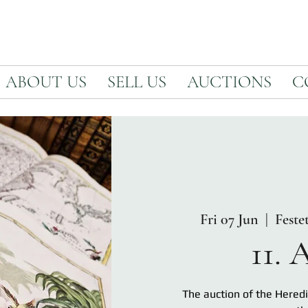
ABOUT US
SELL US
AUCTIONS
C
Fri 07 Jun
  |  
Feste
11.
The auction of the Heredi