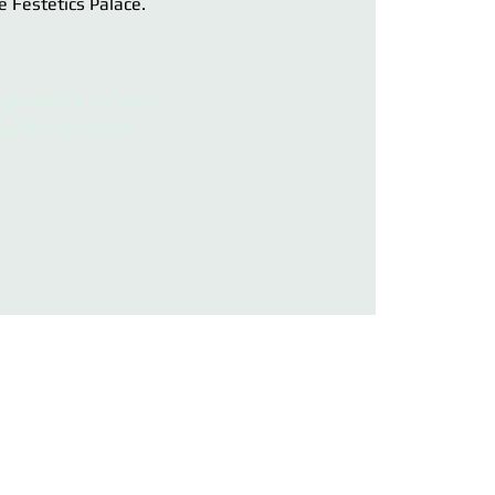
e Festetics Palace.
gisztráció le van zárva
Egyéb rendezvények