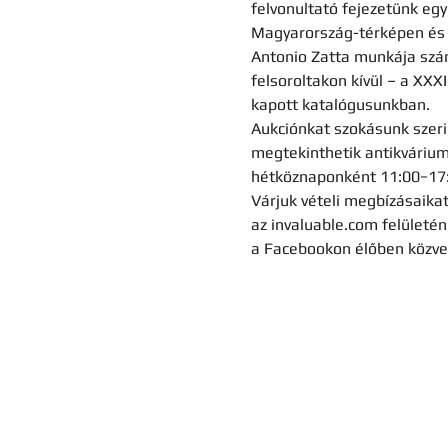
felvonultató fejezetünk egy 
Magyarország-térképen és az
Antonio Zatta munkája számo
felsoroltakon kívül – a XXXI
kapott katalógusunkban.
Aukciónkat szokásunk szeri
megtekinthetik antikváriumu
hétköznaponként 11:00−17:
Várjuk vételi megbízásaikat
az invaluable.com felületé
a Facebookon élőben közvet