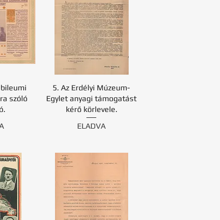
ubileumi
5. Az Erdélyi Múzeum-
ra szóló
Egylet anyagi támogatást
ó.
kérő körlevele.
A
ELADVA