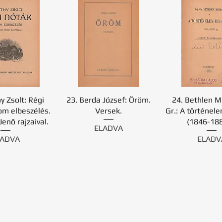
y Zsolt: Régi
23. Berda József: Öröm.
24. Bethlen Mik
om elbeszélés.
Versek.
Gr.: A történel
enő rajzaival.
(1846-188
ELADVA
LADVA
ELADV