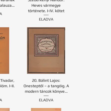
alauza...
Heves vármegye
története. I-IV. kötet
A
ELADVA
 Tivadar,
20. Bálint Lajos:
óm. I-II.
Onesteptől – a tangóig. A
modern táncok könyve...
A
ELADVA