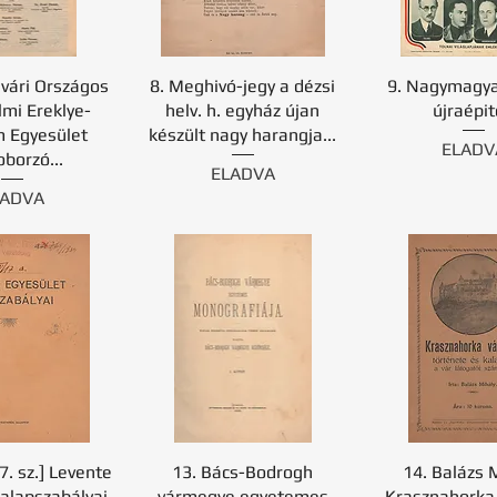
svári Országos
8. Meghivó-jegy a dézsi
9. Nagymagya
lmi Ereklye-
helv. h. egyház újan
újraépit
 Egyesület
készült nagy harangja...
ELADV
oborzó...
ELADVA
LADVA
7. sz.] Levente
13. Bács-Bodrogh
14. Balázs M
 alapszabályai
vármegye egyetemes
Krasznahorka