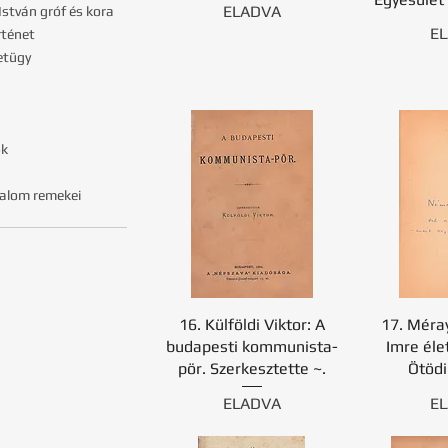
ELADVA
István gróf és kora
E
rténet
etügy
ok
odalom remekei
16. Külföldi Viktor: A
17. Méra
budapesti kommunista-
Imre éle
pör. Szerkesztette ~.
Ötödi
ELADVA
E