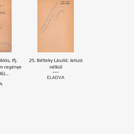
lós, Ifj.
25. Bélteky László: Jelszó
em regénye
nélkül
6)...
ELADVA
A