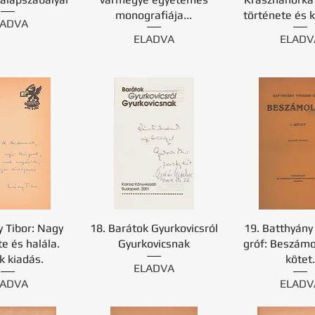
monografiája...
története és k
LADVA
ELADVA
ELADV
y Tibor: Nagy
18. Barátok Gyurkovicsról
19. Batthyány
te és halála.
Gyurkovicsnak
gróf: Beszámol
k kiadás.
kötet.
ELADVA
LADVA
ELADV