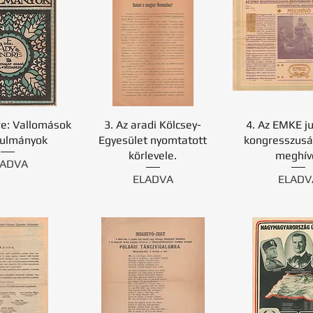
re: Vallomások
3. Az aradi Kölcsey-
4. Az EMKE j
nulmányok
Egyesület nyomtatott
kongresszusá
körlevele.
meghív
LADVA
ELADVA
ELADV