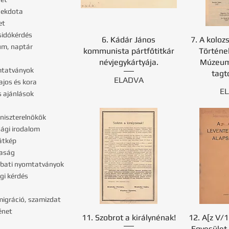
nekdota
et
zsidókérdés
6. Kádár János
7. A koloz
um, naptár
kommunista pártfőtitkár
Történe
névjegykártyája.
Múzeum
mtatványok
tagt
ELADVA
ajos és kora
E
s ajánlások
niszterelnökök
sági irodalom
látkép
aság
bati nyomtatványok
gi kérdés
migráció, szamizdat
énet
11. Szobrot a királynénak!
12. A[z V/1
Egyesület