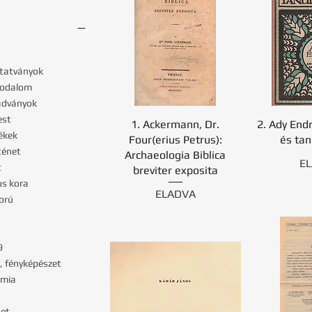
tatványok
irodalom
kiadványok
est
1. Ackermann, Dr.
2. Ady End
ékek
Four(erius Petrus):
és ta
ténet
Archaeologia Biblica
E
t
breviter exposita
us kora
ELADVA
ború
9
, fényképészet
ómia
net