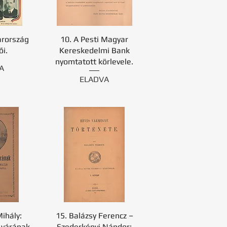
rország
10. A Pesti Magyar
ői.
Kereskedelmi Bank
nyomtatott körlevele.
A
ELADVA
ihály:
15. Balázsy Ferencz –
 várának
Szederkényi Nándor: