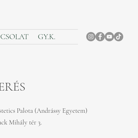
CSOLAT
GY.K.
VERÉS
november 25. péntek, 17:00 ׀ Festetics Palota (Andrássy Egyetem)
ck Mihály tér 3.