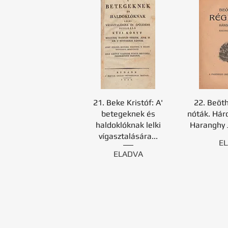
21. Beke Kristóf: A'
22. Beöth
betegeknek és
nóták. Hár
haldoklóknak lelki
Haranghy J
vígasztalására...
E
ELADVA