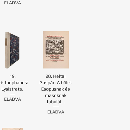
ELADVA
19.
20. Heltai
risthophanes:
Gáspár: A bölcs
Lysistrata.
Esopusnak és
másoknak
ELADVA
fabulái...
ELADVA