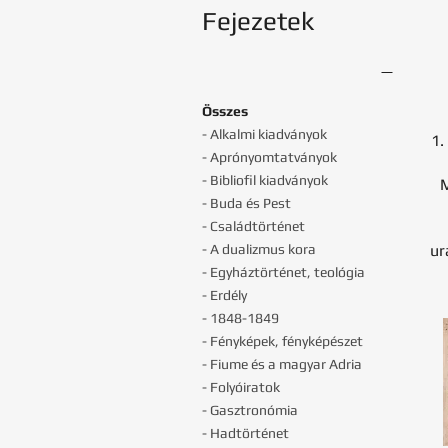
Fejezetek
Összes
- Alkalmi kiadványok
1.
- Aprónyomtatványok
- Bibliofil kiadványok
- Buda és Pest
- Családtörténet
- A dualizmus kora
ur
- Egyháztörténet, teológia
- Erdély
- 1848-1849
- Fényképek, fényképészet
- Fiume és a magyar Adria
- Folyóiratok
- Gasztronómia
- Hadtörténet