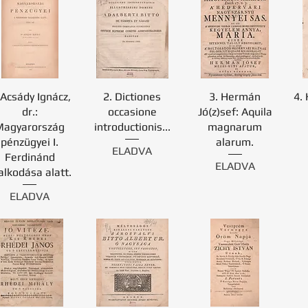
 Acsády Ignácz,
2. Dictiones
3. Hermán
4.
dr.:
occasione
Jó(z)sef: Aquila
Magyarország
introductionis...
magnarum
pénzügyei I.
alarum.
ELADVA
Ferdinánd
ELADVA
alkodása alatt.
ELADVA