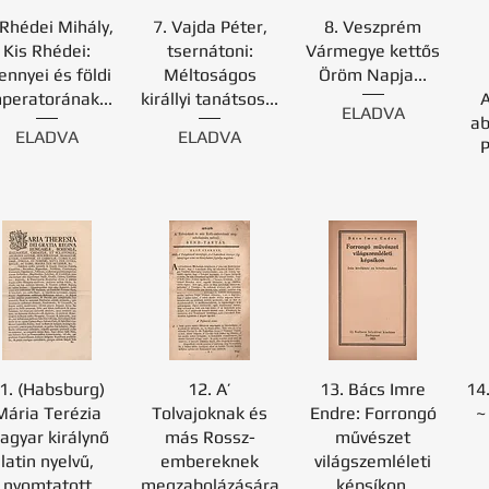
 Rhédei Mihály,
7. Vajda Péter,
8. Veszprém
Kis Rhédei:
tsernátoni:
Vármegye kettős
nnyei és földi
Méltoságos
Öröm Napja...
peratorának...
királlyi tanátsos...
ELADVA
ab
ELADVA
ELADVA
P
1. (Habsburg)
12. A’
13. Bács Imre
14.
Mária Terézia
Tolvajoknak és
Endre: Forrongó
~
agyar királynő
más Rossz-
művészet
latin nyelvű,
embereknek
világszemléleti
nyomtatott
megzabolázására
képsíkon.