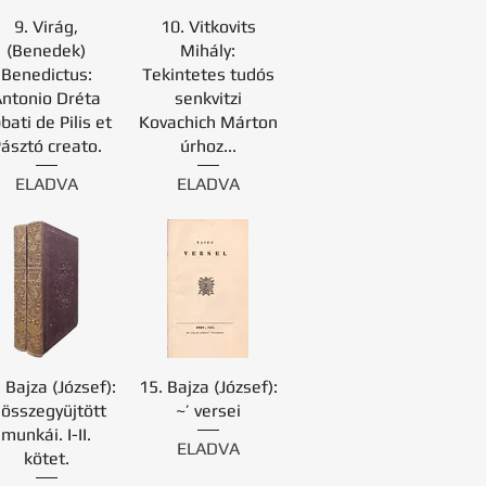
9. Virág,
10. Vitkovits
(Benedek)
Mihály:
Benedictus:
Tekintetes tudós
Antonio Dréta
senkvitzi
bati de Pilis et
Kovachich Márton
ásztó creato.
úrhoz...
ELADVA
ELADVA
 Bajza (József):
15. Bajza (József):
 összegyüjtött
~’ versei
munkái. I-II.
ELADVA
kötet.