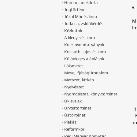
- Humor, anekdota
6.
- Jogtörténet
- Jókai Mór és kora
Me
- Judaica, zsidókérdés
im
- Kéziratok
- A kiegyezés kora
- Kner-nyomtatványok
- Kossuth Lajos és kora
- Különleges ajánlások
- Lóismeret
- Mese, ifjúsági irodalom
- Metszet, látkép
- Nyelvészet
- Nyomdászat, könyvtörténet
- Oklevelek
- Orvostörténet
1
- Őstörténet
- Plakát
m
- Reformkor
- Régi Magyar Könyvtár