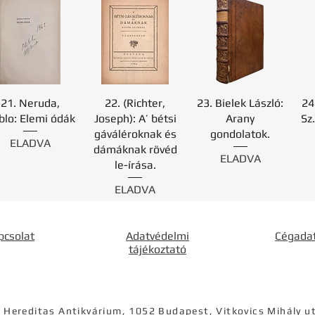
21. Neruda,
22. (Richter,
23. Bielek László:
24
blo: Elemi ódák
Joseph): A’ bétsi
Arany
Sz
gáváléroknak és
gondolatok.
ELADVA
dámáknak rövéd
ELADVA
le-írása.
ELADVA
pcsolat
Adatvédelmi
Cégada
tájékoztató
 Hereditas Antikvárium, 1052 Budapest, Vitkovics Mihály u