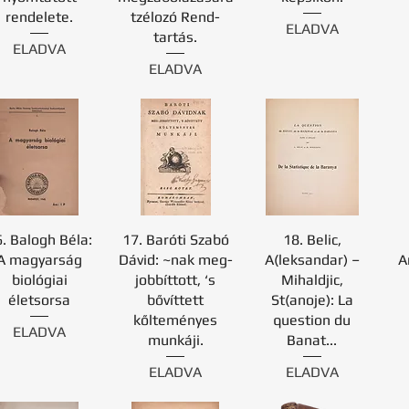
rendelete.
tzélozó Rend-
ELADVA
tartás.
ELADVA
ELADVA
. Balogh Béla:
17. Baróti Szabó
18. Belic,
A magyarság
Dávid: ~nak meg-
A(leksandar) –
A
biológiai
jobbíttott, ‘s
Mihaldjic,
életsorsa
bővíttett
St(anoje): La
kőlteményes
question du
ELADVA
munkáji.
Banat...
ELADVA
ELADVA