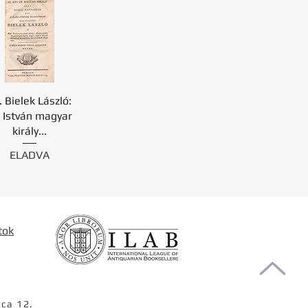
. Bielek László:
. István magyar
király...
ELADVA
tok
tca 12.