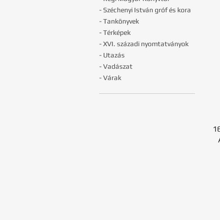
- Széchenyi István gróf és kora
- Tankönyvek
- Térképek
- XVI. századi nyomtatványok
- Utazás
- Vadászat
- Várak
16