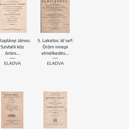
 Koplányi János:
5. Lakatos Jó’sef:
Szívbéli köz
Öröm innepi
öröm...
elmélkedés...
ELADVA
ELADVA