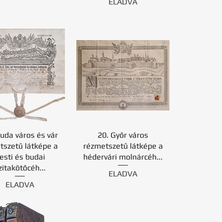
ELADVA
uda város és vár
20. Győr város
tszetű látképe a
rézmetszetű látképe a
esti és budai
hédervári molnárcéh...
zitakötőcéh...
ELADVA
ELADVA