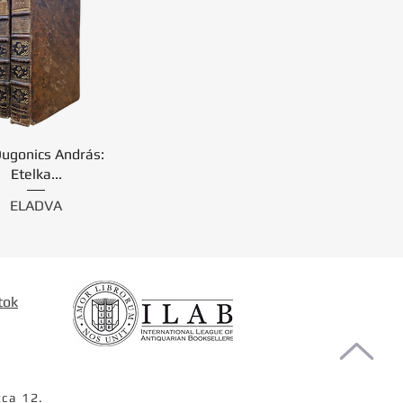
Dugonics András:
Etelka...
ELADVA
tok
tca 12.