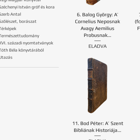
 Széchenyi István gróf és kora
6. Balog György: A’
 Szerb Antal
Cornelius Neposnak
(f
 Szőlészet, borászat
Avagy Aemilius
F
 Térképek
Probusnak...
 Természettudomány
 XVI. századi nyomtatványok
ELADVA
 Tóth Béla könyvtárából
 Utazás
11. Bod Péter: A’ Szent
Bibliának Historiája...