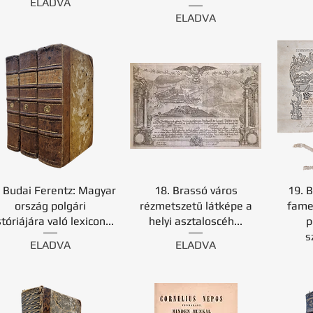
ELADVA
ELADVA
. Budai Ferentz: Magyar
18. Brassó város
19. B
ország polgári
rézmetszetű látképe a
fame
stóriájára való lexicon...
helyi asztaloscéh...
p
s
ELADVA
ELADVA