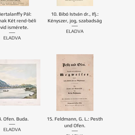
Bertalanffy Pál:
10. Bibó István dr., Ifj.:
nak Két rend-béli
Kényszer, jog, szabadság
övid ismérete.
ELADVA
ELADVA
. Ofen. Buda.
15. Feldmann, G. L.: Pesth
und Ofen.
ELADVA