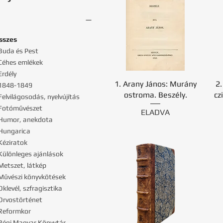
sszes
 Buda és Pest
 Céhes emlékek
Erdély
1. Arany János: Murány
2.
 1848-1849
ostroma. Beszély.
cz
Felvilágosodás, nyelvújítás
 Fotóművészet
ELADVA
 Humor, anekdota
 Hungarica
 Kéziratok
 Különleges ajánlások
 Metszet, látkép
 Művészi könyvkötések
Oklevél, szfragisztika
 Orvostörténet
 Reformkor
 Régi Magyar Könyvtár