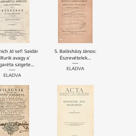
hich Jó’sef: Saidár
5. Balásházy János:
 Rurik avagy a’
Észrevételek...
aréta szigete...
ELADVA
ELADVA