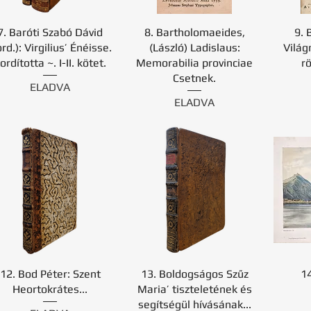
7. Baróti Szabó Dávid
8. Bartholomaeides,
9. 
ord.): Virgilius’ Énéisse.
(László) Ladislaus:
Világ
ordította ~. I-II. kötet.
Memorabilia provinciae
r
Csetnek.
ELADVA
ELADVA
12. Bod Péter: Szent
13. Boldogságos Szűz
14
Heortokrátes...
Maria’ tiszteletének és
segítségül hívásának...