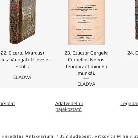
22. Cicero, M(arcus)
23. Czuczor Gergely:
24. 
lius: Válogatott levelek
Cornelius Nepos
~ból...
fenmaradt minden
munkái.
ELADVA
ELADVA
pcsolat
Adatvédelmi
Cégada
tájékoztató
 Hereditas Antikvárium, 1052 Budapest, Vitkovics Mihály u