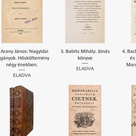
 Arany János: Nagyidai
3. Babits Mihály: Jónás
4. Bac
igányok. Hősköltemény
könyve
és
négy énekben.
Marg
ELADVA
ELADVA