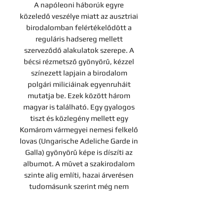
A napóleoni háborúk egyre
közeledő veszélye miatt az ausztriai
birodalomban felértékelődött a
reguláris hadsereg mellett
szerveződő alakulatok szerepe. A
bécsi rézmetsző gyönyörű, kézzel
színezett lapjain a birodalom
polgári miliciáinak egyenruháit
mutatja be. Ezek között három
magyar is található. Egy gyalogos
tiszt és közlegény mellett egy
Komárom vármegyei nemesi felkelő
lovas (Ungarische Adeliche Garde in
Galla) gyönyörű képe is díszíti az
albumot. A művet a szakirodalom
szinte alig említi, hazai árverésen
tudomásunk szerint még nem
szerepelt.
Díszesen aranyozott gerincű,
korabeli félbőr-kötésben.