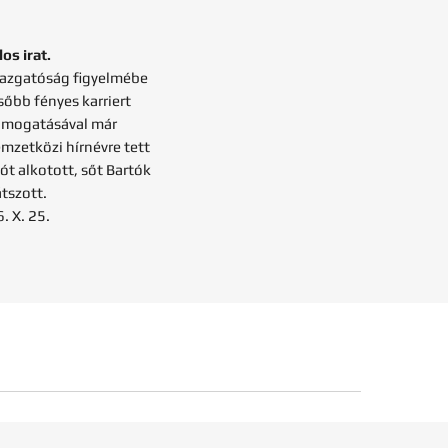
los irat.
gazgatóság figyelmébe
sőbb fényes karriert
 támogatásával már
mzetközi hírnévre tett
t alkotott, sőt Bartók
átszott.
. X. 25.