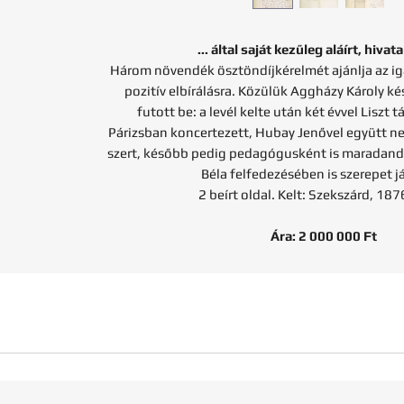
... által saját kezűleg aláírt, hivata
Három növendék ösztöndíjkérelmét ajánlja az i
pozitív elbírálásra. Közülük Aggházy Károly ké
futott be: a levél kelte után két évvel Liszt
Párizsban koncertezett, Hubay Jenővel együtt ne
szert, később pedig pedagógusként is maradandó
Béla felfedezésében is szerepet j
2 beírt oldal. Kelt: Szekszárd, 1876
Ára: 2 000 000 Ft