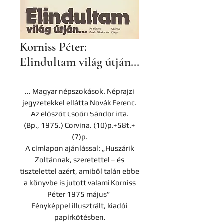
Korniss Péter:
Elindultam világ útján...
... Magyar népszokások. Néprajzi
jegyzetekkel ellátta Novák Ferenc.
Az előszót Csoóri Sándor írta.
(Bp., 1975.) Corvina. (10)p.+58t.+
(7)p.
A címlapon ajánlással: „Huszárik
Zoltánnak, szeretettel – és
tisztelettel azért, amiből talán ebbe
a könyvbe is jutott valami Korniss
Péter 1975 május”.
Fényképpel illusztrált, kiadói
papírkötésben.