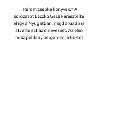
„Három csepke könyvek.” A
sorozatot Laczkó Géza keresztelte
el így a Nyugatban, majd a kiadó is
átvette ezt az elnevezést. Az első
húsz példány pergamen, a 66-tól
300-ig számozottak pedig
egyszerű papírkötést kaptak.
Kozma Lajos által tervezett,
aranyozott, kiadói bőrkötésben,
eredeti papírtokban.
Lévay – Haiman: 1.291-1.293/B.;
Borda – Haiman: 0
Ára: 1 000 000 Ft
Kapcsolat