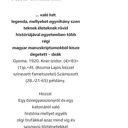
... való hét
legenda, mellyeket egynihány szen
teknek életeknek rövid
históriájával egyetemben több
régi
magyar manuskriptumokból kisze
degetett ~ deák
Gyoma, 1920. Kner Izidor. (4)+83+
(1)p.+4t. (Kozma Lajos kézzel
színezett fametszetei) Számozott
(28./21-65) példány.
Hozzá:
Egy özvegyasszonyról és egy
katonáról való
história mellyet egyéb
régi trufákkal azaz mind víg és
szomorú történetekkel