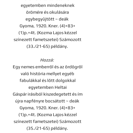
egyetemben mindeneknek
örömére és okulására
egybegyűjtött ~ deák
Gyoma, 1920. Kner. (4)+83+
(1)p.+4t. (Kozma Lajos kézzel
színezett fametszetei) Számozott
(33./21-65) példány.
Hozzá:
Egy nemes emberről és az ördögről
való história mellyet egyéb
fabulákkal és lőtt dolgokkal
egyetemben Heltai
Gáspár irásiból kiszedegetett és ím
újra napfényre bocsátott ~ deák
Gyoma, 1920. Kner. (4)+83+
(1)p.+4t. (Kozma Lajos kézzel
színezett fametszetei) Számozott
(35./21-65) példány.