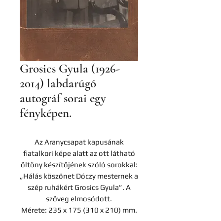
Grosics Gyula (1926-
2014) labdarúgó
autográf sorai egy
fényképen.
Az Aranycsapat kapusának
fiatalkori képe alatt az ott látható
öltöny készítőjének szóló sorokkal:
„Hálás köszönet Dóczy mesternek a
szép ruhákért Grosics Gyula”. A
szöveg elmosódott.
Mérete: 235 x 175 (310 x 210) mm.