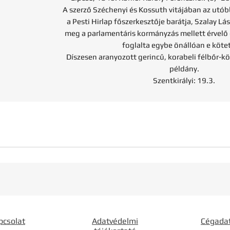
A szerző Széchenyi és Kossuth vitájában az utóbb
a Pesti Hirlap főszerkesztője barátja, Szalay Lász
meg a parlamentáris kormányzás mellett érvelő 
foglalta egybe önállóan e köte
Díszesen aranyozott gerincű, korabeli félbőr-
példány.
Szentkirályi: 19.3.
pcsolat
Adatvédelmi
Cégada