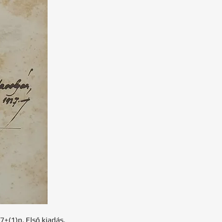
7+(1)p. Első kiadás.