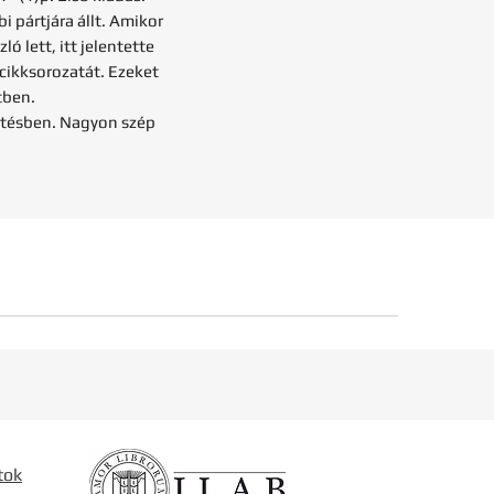
i pártjára állt. Amikor
ló lett, itt jelentette
cikksorozatát. Ezeket
tben.
kötésben. Nagyon szép
tok