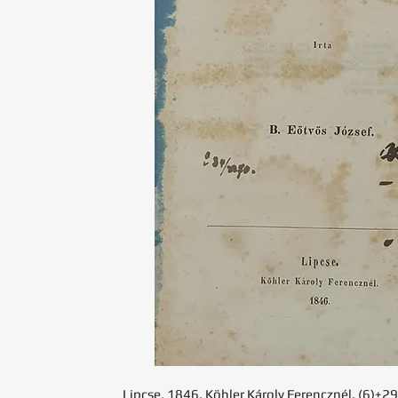
Lipcse, 1846. Köhler Károly Ferencznél. (6)+29