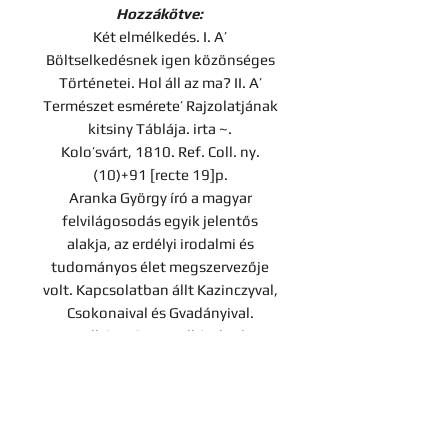
Hozzákötve:
Két elmélkedés. I. A’
Böltselkedésnek igen közönséges
Történetei. Hol áll az ma? II. A’
Természet esmérete’ Rajzolatjának
kitsiny Táblája. irta ~.
Kolo’svárt, 1810. Ref. Coll. ny.
(10)+91 [recte 19]p.
Aranka György író a magyar
felvilágosodás egyik jelentős
alakja, az erdélyi irodalmi és
tudományos élet megszervezője
volt. Kapcsolatban állt Kazinczyval,
Csokonaival és Gvadányival.
Mindkét műve rendkívül ritka.
Modern félbőr-kötésben.
Szüry: 131.
Ára: 200 000 Ft