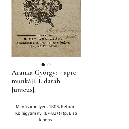
Aranka György: ~ apro
munkáji. I. darab
[unicus].
M. Vásárhellyen, 1805. Reform.
Kollégyom ny. (8)+83+(1)p. Első
kiadás.