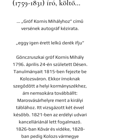
(1759-1831) író, költő...
... „Gróf Kornis Mihályhoz” című
versének autográf kézirata.
„eggy igen érett lelkű derék ifju”
Gönczruszkai gróf Kornis Mihály
1796. április 24-én született Désen.
Tanulmányait 1815-ben fejezte be
Kolozsváron. Ekkor írnoknak
szegődött a helyi kormányszékhez,
ám nemsokára továbbállt:
Marosvásárhelyre ment a királyi
táblához. Itt vizsgázott két évvel
később. 1821-ben az erdélyi udvari
kancelláriánál lett fogalmazó.
1826-ban Kővár és vidéke, 1828-
ban pedig Kolozs vármegye