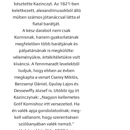
késztette Kazinczyt. Az 1821-ben
keletkezett, alexandrinusokból álló
műben számos jótanáccsal látta el
fiatal barátját.
A kész darabot nem csak
Kornisnak, hanem gyakorlatának
megfelelően több barátjának és
pályatársának is megküldte:
véleményükre, értékítéletükre volt
kíváncsi. A fennmaradt levelekből
tudjuk, hogy ebben az évben
megkapta a verset Cserey Miklós,
Berzsenyi Dániel, Gyulay Lajos és
Dessewffy József is. Utóbbi így írt
Kazinczynak: „Nagyon kellemetes
Gróf Kornishoz irtt versezeted. Ha
én valék apja gondolatodnak; meg-
kell vallanom, hogy szerentsésen
szülőanyában valék nemző.”