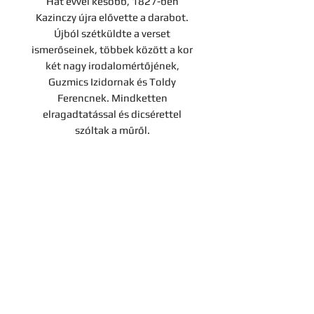
Hat évvel később, 1827-ben
Kazinczy újra elővette a darabot.
Újból szétküldte a verset
ismerőseinek, többek között a kor
két nagy irodalomértőjének,
Guzmics Izidornak és Toldy
Ferencnek. Mindketten
elragadtatással és dicsérettel
szóltak a műről.
„Örvendek hogy Kornishoz írt
levelemet rossznak nem nézed.
Azolta megküldém a’ Minerva’
Kiadójának.”
Az episztola 1827-ben jelent meg
először nyomtatásban, a Felső
Magyarországi Minervában.
Tételünk miden bizonnyal a
szerkesztőségnek megküldött