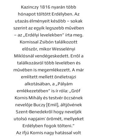
Kazinczy 1816 nyarán több
hónapot töltött Erdélyben. Az
utazás élményeit később – sokak
szerint az egyik legszebb művében
– az „Erdélyi levelekben” írta meg.
Kornissal Zsibón találkozott
először, mikor Wesselényi
Miklósnál vendégeskedett. Erről a
találkozásról több levelében és
művében is megemlékezett. A már
említett mellett önéletrajzi
alkotásában, a „Pályám
emlékezetében” is ír róla: „Gróf
Kornis Mihály és testvér öccsének
nevelője Buczy [Emil], áltjövének
Szent-Benedekről hogy neveljék
utolsó napjaim’ örömét, mellyeket
Erdélyben fogok tölteni.”
Az ifjú Kornis nagy hatással volt