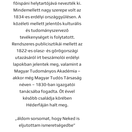
főispáni helytartójává nevezték ki.
Mindemellett nagy szerepe volt az
1834-es erdélyi országgyűlésen. A
közéleti mellett jelentős kulturális
és tudományszervező
tevékenységet is folytatott.
Rendszeres publicisztikái mellett az
1822-es olasz- és görögországi
utazásáról írt beszámolói erdélyi
lapokban jelentek meg, valamint a
Magyar Tudományos Akadémia –
akkor még Magyar Tudós Társaság
néven – 1830-ban igazgatói
tanácsába fogadta. Öt évvel
később családja körében
Héderfáján halt meg.
„áldom sorsomat, hogy Neked is
eljutottam ismeretségedbe”