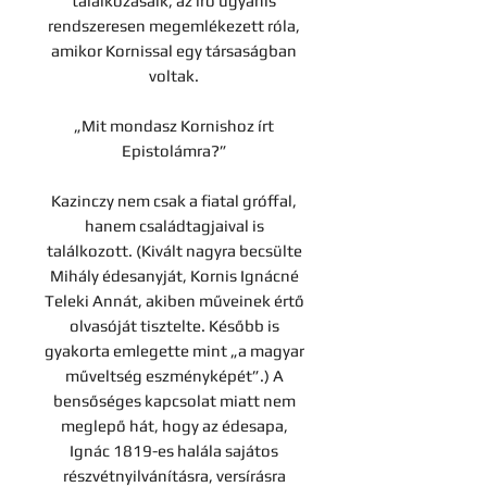
találkozásaik, az író ugyanis
rendszeresen megemlékezett róla,
amikor Kornissal egy társaságban
voltak.
„Mit mondasz Kornishoz írt
Epistolámra?”
Kazinczy nem csak a fiatal gróffal,
hanem családtagjaival is
találkozott. (Kivált nagyra becsülte
Mihály édesanyját, Kornis Ignácné
Teleki Annát, akiben műveinek értő
olvasóját tisztelte. Később is
gyakorta emlegette mint „a magyar
műveltség eszményképét”.) A
bensőséges kapcsolat miatt nem
meglepő hát, hogy az édesapa,
Ignác 1819-es halála sajátos
részvétnyilvánításra, versírásra