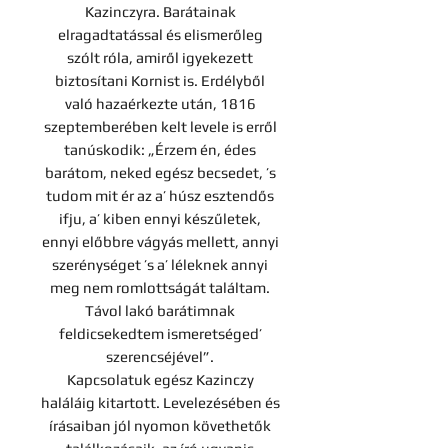
Kazinczyra. Barátainak
elragadtatással és elismerőleg
szólt róla, amiről igyekezett
biztosítani Kornist is. Erdélyből
való hazaérkezte után, 1816
szeptemberében kelt levele is erről
tanúskodik: „Érzem én, édes
barátom, neked egész becsedet, ’s
tudom mit ér az a’ húsz esztendős
ifju, a’ kiben ennyi készűletek,
ennyi előbbre vágyás mellett, annyi
szerénységet ’s a’ léleknek annyi
meg nem romlottságát találtam.
Távol lakó barátimnak
feldicsekedtem ismeretséged’
szerencséjével”.
Kapcsolatuk egész Kazinczy
haláláig kitartott. Levelezésében és
írásaiban jól nyomon követhetők