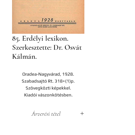
85. Erdélyi lexikon.
Szerkesztette: Dr. Osvát
Kálmán.
Oradea-Nagyvárad, 1928.
Szabadsajtó Rt. 318+(1)p.
Szövegközti képekkel.
Kiadói vászonkötésben.
Árverési tétel
A darab a Hereditas Antikvárium
2022. november 25-én lezajlott 3.