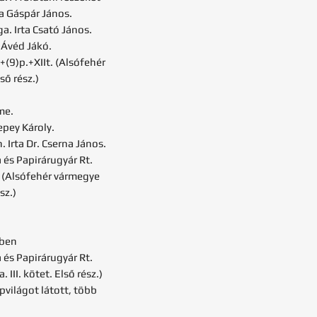
ta Gáspár János.
a. Irta Csató János.
a Ávéd Jákó.
+(9)p.+XIIt. (Alsófehér
ső rész.)
me.
epey Károly.
 Irta Dr. Cserna János.
s Papirárugyár Rt.
l. (Alsófehér vármegye
sz.)
-ben
s Papirárugyár Rt.
II. kötet. Első rész.)
pvilágot látott, több