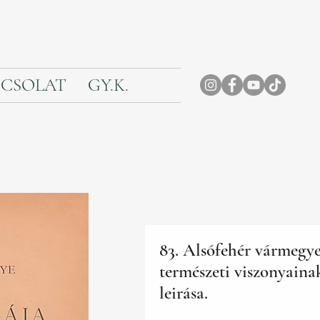
CSOLAT
GY.K.
83. Alsófehér vármegy
természeti viszonyaina
leirása.