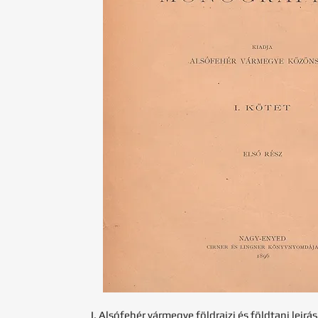
I. Alsófehér vármegye földrajzi és földtani leirá