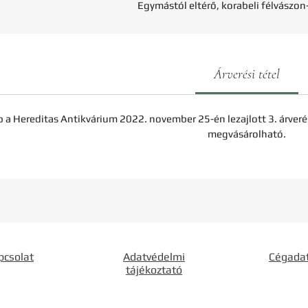
Egymástól eltérő, korabeli félvászo
Árverési tétel
b a Hereditas Antikvárium 2022. november 25-én lezajlott 3. árveré
megvásárolható.
pcsolat
Adatvédelmi
Cégada
tájékoztató