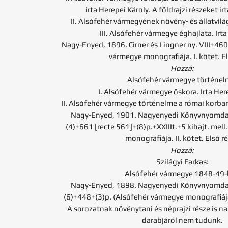
irta Herepei Károly. A földrajzi részeket ir
II. Alsófehér vármegyének növény- és állatvilág
III. Alsófehér vármegye éghajlata. Irt
Nagy-Enyed, 1896. Cirner és Lingner ny. VIII+460
vármegye monografiája. I. kötet. El
Hozzá:
Alsófehér vármegye történel
I. Alsófehér vármegye őskora. Irta Her
II. Alsófehér vármegye történelme a római korban.
Nagy-Enyed, 1901. Nagyenyedi Könyvnyomda é
(4)+661 [recte 561]+(8)p.+XXIIIt.+5 kihajt. mel
monografiája. II. kötet. Első ré
Hozzá:
Szilágyi Farkas:
Alsófehér vármegye 1848-49
Nagy-Enyed, 1898. Nagyenyedi Könyvnyomda é
(6)+448+(3)p. (Alsófehér vármegye monografiája. I
A sorozatnak növénytani és néprajzi része is na
darabjáról nem tudunk.