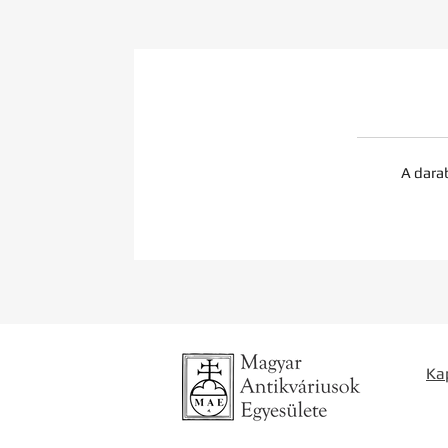
A dara
Ka