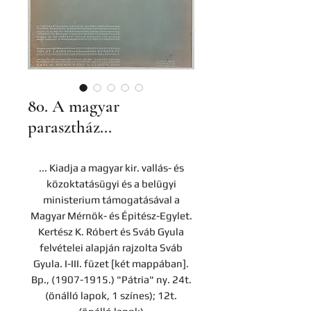
80. A magyar
parasztház...
... Kiadja a magyar kir. vallás- és
közoktatásügyi és a belügyi
ministerium támogatásával a
Magyar Mérnök- és Épitész-Egylet.
Kertész K. Róbert és Sváb Gyula
felvételei alapján rajzolta Sváb
Gyula. I-III. füzet [két mappában].
Bp., (1907-1915.) "Pátria" ny. 24t.
(önálló lapok, 1 színes); 12t.