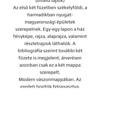
(önálló lapok)
Az első két füzetben székelyföldi, a
harmadikban nyugat-
magyarországi épületek
szerepelnek. Egy-egy lapon a ház
fényképe, rajza, alaprajza, valamint
részletrajzok láthatók. A
bibliográfia szerint további két
füzete is megjelent, árverésen
azonban csak ez a két mappa
szerepelt.
Modern vászonmappában. Az
eredeti borítók felragasztva.
Árverési tétel
A darab a Hereditas Antikvárium
2022. november 25-én lezajlott 3.
árverésének tétele, az aukció
lezárását követően nem