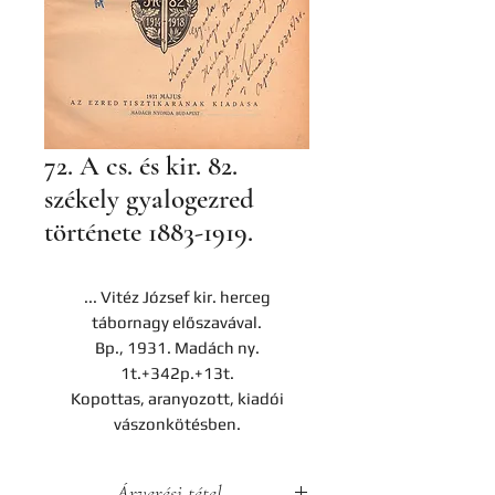
72. A cs. és kir. 82.
székely gyalogezred
története 1883-1919.
... Vitéz József kir. herceg
tábornagy előszavával.
Bp., 1931. Madách ny.
1t.+342p.+13t.
Kopottas, aranyozott, kiadói
vászonkötésben.
Árverési tétel