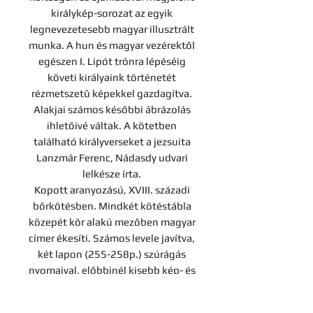
királykép-sorozat az egyik
legnevezetesebb magyar illusztrált
munka. A hun és magyar vezérektől
egészen I. Lipót trónra lépéséig
követi királyaink történetét
rézmetszetű képekkel gazdagítva.
Alakjai számos későbbi ábrázolás
ihletőivé váltak. A kötetben
található királyverseket a jezsuita
Lanzmár Ferenc, Nádasdy udvari
lelkésze írta.
Kopott aranyozású, XVIII. századi
bőrkötésben. Mindkét kötéstábla
közepét kör alakú mezőben magyar
címer ékesíti. Számos levele javítva,
két lapon (255-258p.) szúrágás
nyomaival, előbbinél kisebb kép- és
szöveghiánnyal.
RMK III 2254.; Apponyi: 863.