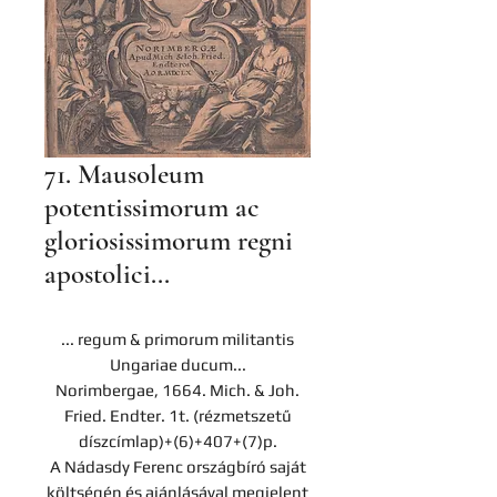
71. Mausoleum
potentissimorum ac
gloriosissimorum regni
apostolici...
... regum & primorum militantis
Ungariae ducum...
Norimbergae, 1664. Mich. & Joh.
Fried. Endter. 1t. (rézmetszetű
díszcímlap)+(6)+407+(7)p.
A Nádasdy Ferenc országbíró saját
költségén és ajánlásával megjelent