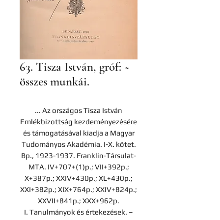
63. Tisza István, gróf: ~
összes munkái.
... Az országos Tisza István
Emlékbizottság kezdeményezésére
és támogatásával kiadja a Magyar
Tudományos Akadémia. I-X. kötet.
Bp., 1923-1937. Franklin-Társulat-
MTA. IV+707+(1)p.; VII+392p.;
X+387p.; XXIV+430p.; XL+430p.;
XXI+382p.; XIX+764p.; XXIV+824p.;
XXVII+841p.; XXX+962p.
I. Tanulmányok és értekezések. –