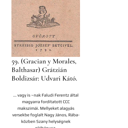
59. (Gracian y Morales,
Balthasar) Grátzián
Boldizsár: Udvari Kátó.
... vagy is ~nak Faludi Ferentz által
magyarra fordítatott CCC
makszimái. Mellyeket alagyás
versekbe foglalt Nagy János, Rába-
közben Szany helységnek
plébánusa.