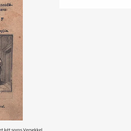
et két soros Versekkel