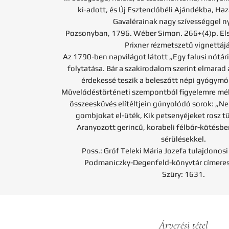
ki-adott, és Új Esztendőbéli Ajándékba, Ha
Gavalérainak nagy szívességgel n
Pozsonyban, 1796. Wéber Simon. 266+(4)p. Els
Prixner rézmetszetű vignettájá
Az 1790-ben napvilágot látott „Egy falusi nótá
folytatása. Bár a szakirodalom szerint elmarad
érdekessé teszik a beleszőtt népi gyógym
Művelődéstörténeti szempontból figyelemre mélt
összeesküvés elítéltjein gúnyolódó sorok: „N
gombjokat el-üték, Kik petsenyéjeket rosz tü
Aranyozott gerincű, korabeli félbőr-kötésbe
sérülésekkel.
Poss.: Gróf Teleki Mária Jozefa tulajdonosi
Podmaniczky-Degenfeld-könyvtár címeres
Szüry: 1631.
Árverési tétel