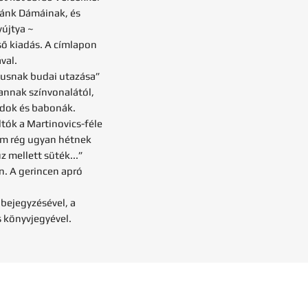
zánk Dámáinak, és
yújtya ~
ő kiadás. A címlapon
val.
riusnak budai utazása”
 annak színvonalától,
ódok és babonák.
ók a Martinovics-féle
em rég ugyan hétnek
z mellett süték...”
n. A gerincen apró
 bejegyzésével, a
 könyvjegyével.