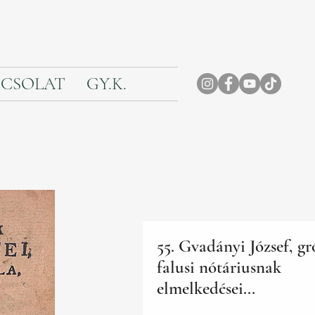
CSOLAT
GY.K.
55. Gvadányi József, gró
falusi nótáriusnak
elmelkedései...