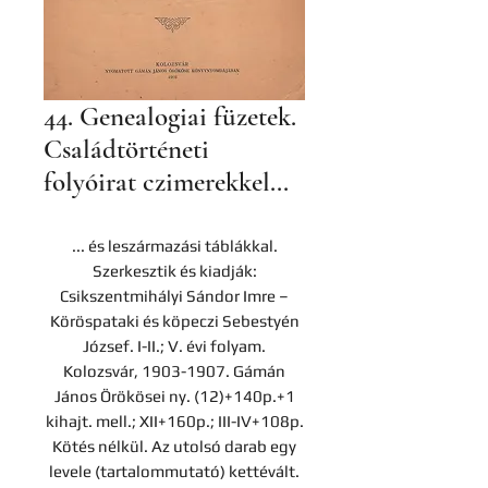
44. Genealogiai füzetek.
Családtörténeti
folyóirat czimerekkel...
... és leszármazási táblákkal.
Szerkesztik és kiadják:
Csikszentmihályi Sándor Imre –
Köröspataki és köpeczi Sebestyén
József. I-II.; V. évi folyam.
Kolozsvár, 1903-1907. Gámán
János Örökösei ny. (12)+140p.+1
kihajt. mell.; XII+160p.; III-IV+108p.
Kötés nélkül. Az utolsó darab egy
levele (tartalommutató) kettévált.