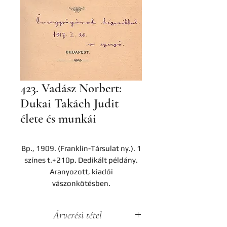
423. Vadász Norbert:
Dukai Takách Judit
élete és munkái
Bp., 1909. (Franklin-Társulat ny.). 1
színes t.+210p. Dedikált példány.
Aranyozott, kiadói
vászonkötésben.
Árverési tétel