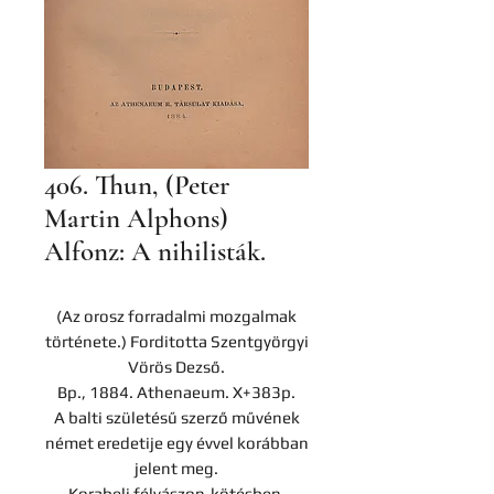
406. Thun, (Peter
Martin Alphons)
Alfonz: A nihilisták.
(Az orosz forradalmi mozgalmak
története.) Forditotta Szentgyörgyi
Vörös Dezső.
Bp., 1884. Athenaeum. X+383p.
A balti születésű szerző művének
német eredetije egy évvel korábban
jelent meg.
Korabeli félvászon-kötésben.