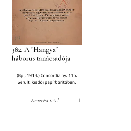
382. A "Hangya"
háborus tanácsadója
(Bp., 1914.) Concordia ny. 11p.
Sérült, kiadói papírborítóban.
Árverési tétel
A darab a Hereditas Antikvárium
2022. november 25-én lezajlott 3.
árverésének tétele, az aukció