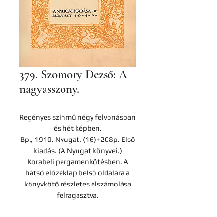
379. Szomory Dezső: A
nagyasszony.
Regényes színmű négy felvonásban
és hét képben.
Bp., 1910. Nyugat. (16)+208p. Első
kiadás. (A Nyugat könyvei.)
Korabeli pergamenkötésben. A
hátsó előzéklap belső oldalára a
könyvkötő részletes elszámolása
felragasztva.