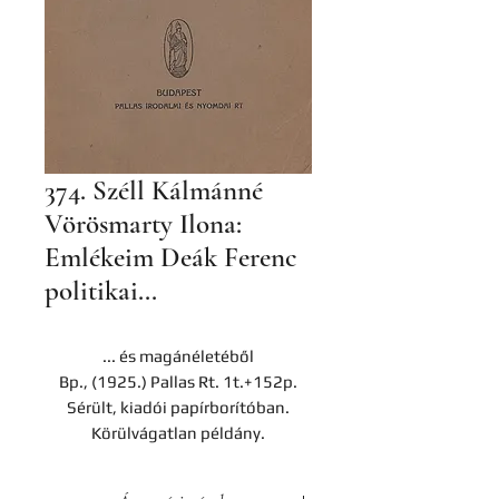
374. Széll Kálmánné
Vörösmarty Ilona:
Emlékeim Deák Ferenc
politikai...
... és magánéletéből
Bp., (1925.) Pallas Rt. 1t.+152p.
Sérült, kiadói papírborítóban.
Körülvágatlan példány.