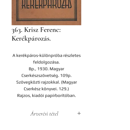
363. Krisz Ferenc:
Kerékpározás.
A kerékpáros-különpróba részletes
feldolgozása.
Bp., 1930. Magyar
Cserkészszövetség. 109p.
Szövegközti rajzokkal. (Magyar
Cserkész könyvei. 129.)
Rajzos, kiadói papírborítóban.
Árverési tétel
A darab a Hereditas Antikvárium