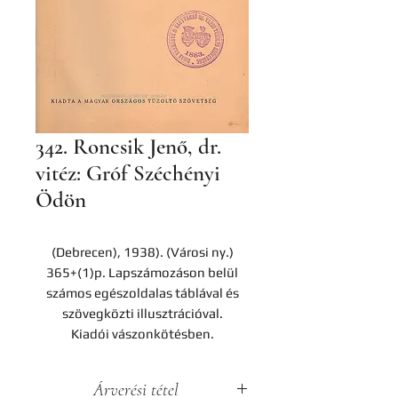
342. Roncsik Jenő, dr.
vitéz: Gróf Széchényi
Ödön
(Debrecen), 1938). (Városi ny.)
365+(1)p. Lapszámozáson belül
számos egészoldalas táblával és
szövegközti illusztrációval.
Kiadói vászonkötésben.
Árverési tétel