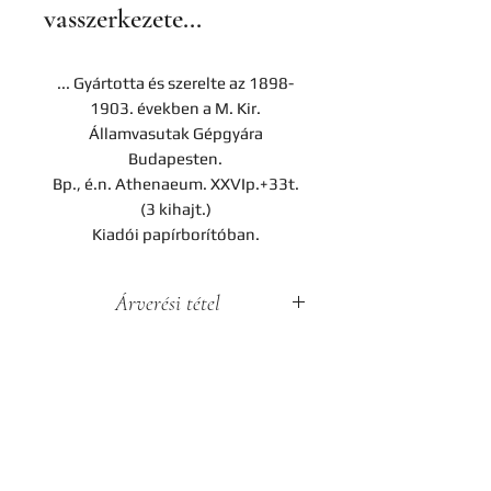
vasszerkezete...
... Gyártotta és szerelte az 1898-
1903. években a M. Kir.
Államvasutak Gépgyára
Budapesten.
Bp., é.n. Athenaeum. XXVIp.+33t.
(3 kihajt.)
Kiadói papírborítóban.
Árverési tétel
A darab a Hereditas Antikvárium
2022. november 25-én lezajlott 3.
árverésének tétele, az aukció
lezárását követően nem
Kapcsolat
megvásárolható.
Cégadatok
Adatvédelmi tájékoztató