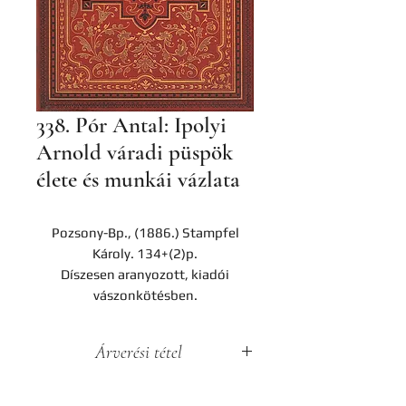
338. Pór Antal: Ipolyi
Arnold váradi püspök
élete és munkái vázlata
Pozsony-Bp., (1886.) Stampfel
Károly. 134+(2)p.
Díszesen aranyozott, kiadói
vászonkötésben.
Árverési tétel
A darab a Hereditas Antikvárium