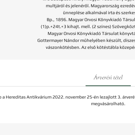
multjáról és jelenéről. Magyarország ezredé
ünneplése alkalmával irta és szerke
Bp., 1896. Magyar Orvosi Könyvkiadó Társu
(1)p.+24t.+3 kihajt. mell. (2 színes) Szövegközti
Magyar Orvosi Könyvkiadó Társulat könyvtá
Gottermayer Nándor műhelyében készült, díszes
vászonkötésben. Az első kötéstábla közepén
Árverési tétel
b a Hereditas Antikvárium 2022. november 25-én lezajlott 3. árveré
megvásárolható.