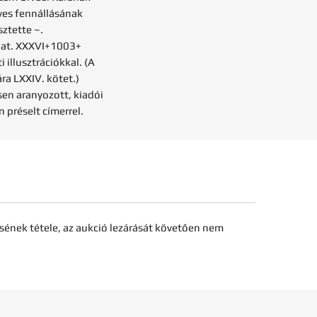
ves fennállásának
sztette ~.
lat. XXXVI+1003+
 illusztrációkkal. (A
ra LXXIV. kötet.)
en aranyozott, kiadói
 préselt címerrel.
sének tétele, az aukció lezárását követően nem