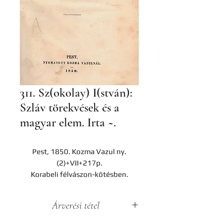
311. Sz(okolay) I(stván):
Szláv törekvések és a
magyar elem. Irta ~.
Pest, 1850. Kozma Vazul ny.
(2)+VII+217p.
Korabeli félvászon-kötésben.
Árverési tétel