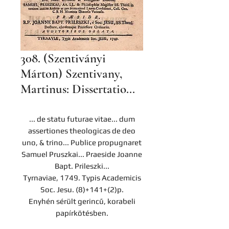
308. (Szentiványi
Márton) Szentivany,
Martinus: Dissertatio...
... de statu futurae vitae... dum
assertiones theologicas de deo
uno, & trino... Publice propugnaret
Samuel Pruszkai... Praeside Joanne
Bapt. Prileszki...
Tyrnaviae, 1749. Typis Academicis
Soc. Jesu. (8)+141+(2)p.
Enyhén sérült gerincű, korabeli
papírkötésben.